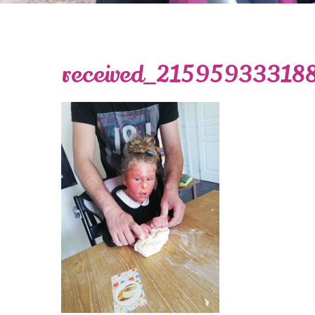
received_21595933318