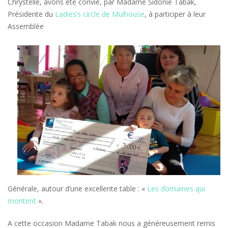
Chrystelle, avons été convié, par Madame Sidonie Tabak,
Présidente du
Ladies’s circle de Mulhouse
, à participer à leur
Assemblée
Générale, autour d’une excellente table : «
Les domaines qui
montent
».
A cette occasion Madame Tabak nous a généreusement remis