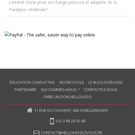
L’intérêt d’une prise en charge précoce et adaptée de la
Paralysie cérébrale?
EDUCATION CONDUCTIVE
NOTRE ECOLE
LE BLOG D’HÉLOISE
PARTENAIRE
QUI SOMMES-NOUS ?
CONTACTEZ-NOUS
FAIRE UN DON HELLOASSO
11 RUE DU COUVENT, 68210 BELLEMAGNY
+33 3 89 26 92 68
CONTACT@HELLOHISSEZVOUS.FR