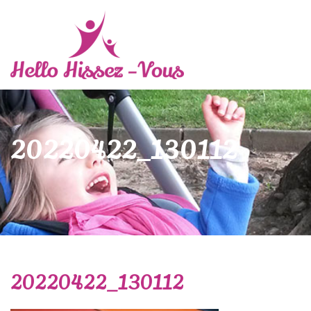
20220422_130112
20220422_130112