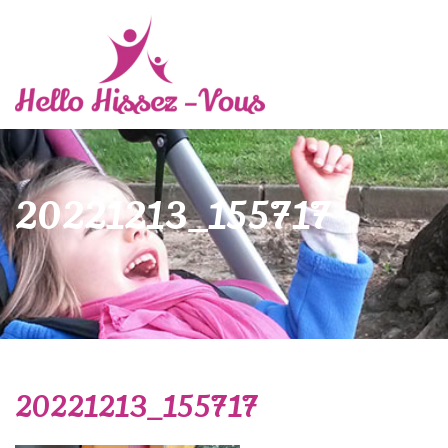
20221213_155717
20221213_155717