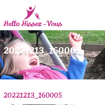
20221213_160005
20221213_160005