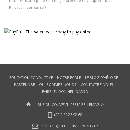
L’intérêt d’une prise en charge précoce et adaptée de la
Paralysie cérébrale?
EDUCATION CONDUCTIVE
NOTRE ECOLE
LE BLOG D’HÉLOISE
PARTENAIRE
QUI SOMMES-NOUS ?
CONTACTEZ-NOUS
FAIRE UN DON HELLOASSO
11 RUE DU COUVENT, 68210 BELLEMAGNY
+33 3 89 26 92 68
CONTACT@HELLOHISSEZVOUS.FR